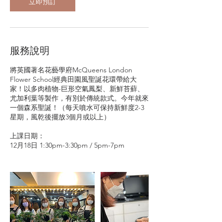
立即預訂
服務說明
將英國著名花藝學府McQueens London
Flower School經典田園風聖誕花環帶給大
家！以多肉植物-巨形空氣鳳梨、新鮮苔蘚、
尤加利葉等製作，有別於傳統款式。今年就來
一個森系聖誕！（每天噴水可保持新鮮度2-3
星期，風乾後擺放3個月或以上）
‪上課日期：‬
12月18日 1:30pm-3:30pm / 5pm-7pm